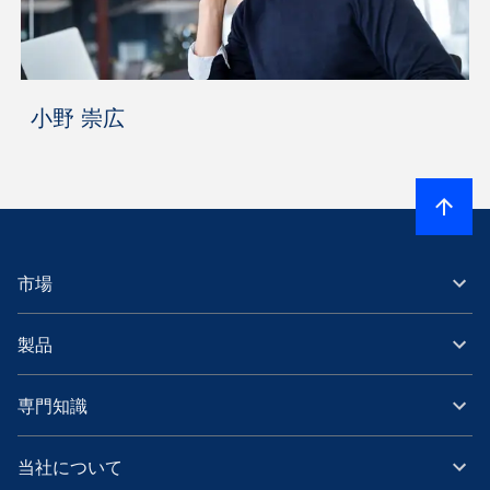
小野 崇広
市場
製品
専門知識
当社について