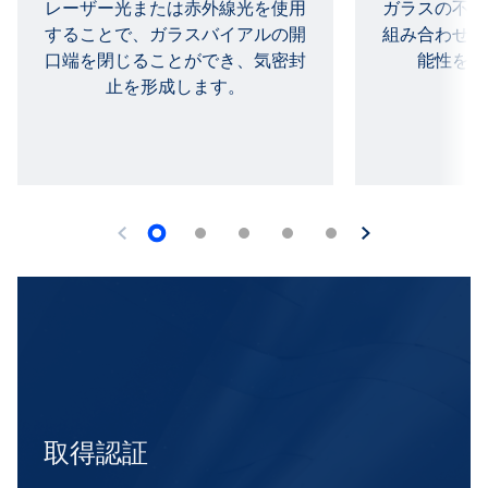
レーザー光または赤外線光を使用
ガラスの不活
することで、ガラスバイアルの開
組み合わせる
口端を閉じることができ、気密封
能性を実
止を形成します。
取得認証