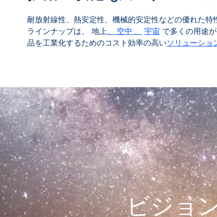
耐放射線性、熱安定性、機械的安定性などの優れた特
ラインナップは、 地上
、 空中 、
宇宙
で多くの用途が
品を工業化するためのコスト効率の高い
ソリューショ
ビジョ