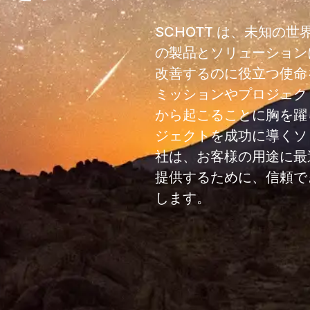
SCHOTT は、未知の
の製品とソリューション
改善するのに役立つ使命
ミッションやプロジェク
から起こることに胸を躍
ジェクトを成功に導くソ
社は、お客様の用途に最
提供するために、信頼で
します。