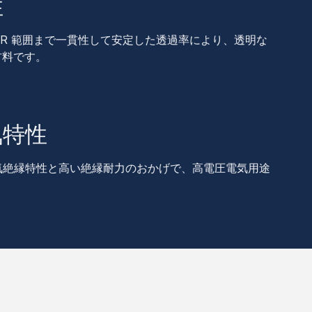
性
から IR 範囲まで一貫性して安定した透過率により、透明な
材料です。
気特性
電気絶縁特性と高い絶縁耐力のおかげで、高電圧電気用途