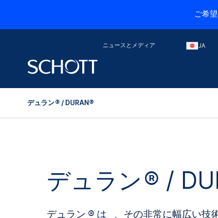
ご希望
ニュースとメディア
JA
デュラン ® / DURAN®
デュラン ® / DU
デュラン ®
は
、その非常に幅広い技術