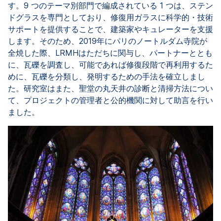
す。9 つのテーマ別部門で編成されている 1 つは、ステン
ドグラスを専門としており、修復用ガラスに科学的・技術
サポートを提供することで、建築家やキュレーターを支援
します。そのため、2019年にパリのノートルダム寺院が
全焼した際、LRMHはただちに関与し、パートナーととも
に、瓦礫を調査し、可能であれば修復段階で再利用するた
めに、瓦礫を分類し、発明するための手法を確立しまし
た。研究室はまた、聖堂の丸天井の診断と清掃方法につい
て、プロジェクトの管理者と公的機関に対して助言を行い
ました。