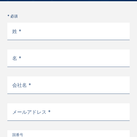
* 必須
姓 *
名 *
会社名 *
メールアドレス *
国番号