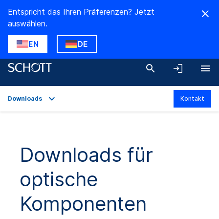
Entspricht das Ihren Präferenzen? Jetzt
auswählen.
EN
DE
Downloads
Kontakt
Übersicht
Anwendungen
Downloads für
Technische Daten
optische
Produktvarianten
Downloads
Komponenten