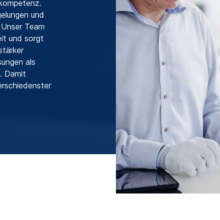
lkompetenz.
gelungen und
. Unser Team
it und sorgt
stärker
ungen als
. Damit
erschiedenster