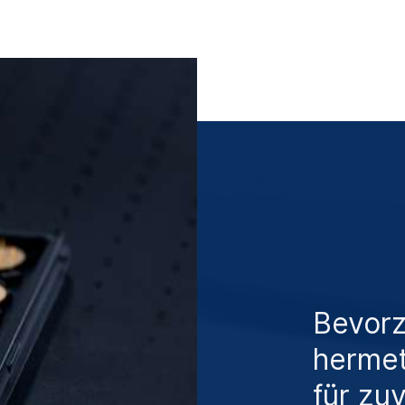
Bevorz
herme
für zu