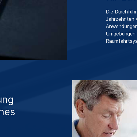
Die Durchfüh
Jahrzehnten v
Anwendungen 
Umgebungen ü
Raumfahrtsyst
rung
rnes