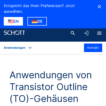
Entspricht das Ihren Präferenzen? Jetzt
auswählen.
EN
DE
Anwendungen
Kontakt
Überblick
Anwendungen
Anwendungen von
Technische Daten
Transistor Outline
Produktvarianten
Downloads
(TO)-Gehäusen