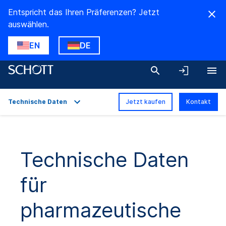
Entspricht das Ihren Präferenzen? Jetzt
auswählen.
EN
DE
Technische Daten
Jetzt kaufen
Kontakt
Überblick
Anwendungen
Technische Daten
Technische Daten
für
Produktvarianten
Downloads
pharmazeutische