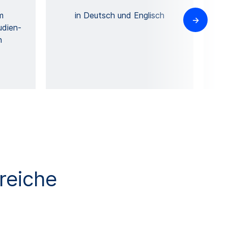
m
in Deutsch und Englisch
udien-
n
reiche