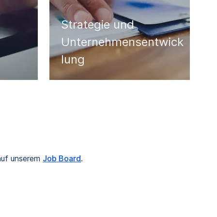
Strategie und
Unternehmensentwick
lung
 auf unserem
Job Board
.