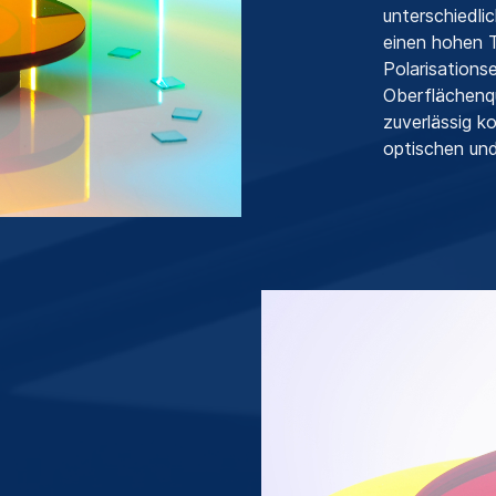
unterschiedl
einen hohen T
Polarisations
Oberflächenqu
zuverlässig k
optischen un