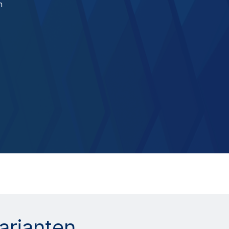
n
arianten