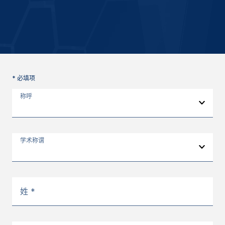
* 必填项
称呼
学术称谓
姓 *