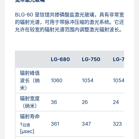
BLG-80 是钕镱共掺磷酸盐激光玻璃，具有非常宽
的辐射光谱，可用于带脉冲压缩的激光系统。它还
允许在较宽的辐射光谱范围内调整激光辐射波长。
LG-680
L
G-750
LG-760
辐射峰值
波长（纳
1060
1054
1054
米）
辐射宽度
36
26
24
（纳米）
辐射寿命
τ
361
347
323
拉德
[μsec]