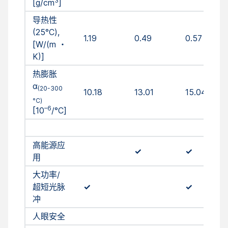
3
[g/cm
]
导热性
(25°C),
1.19
0.49
0.57
[W/(m ・
K)]
热膨胀
α
(20-300
10.18
13.01
15.04
°C)
–6
[10
/°C]
高能源应
✓
✓
用
大功率/
超短光脉
✓
✓
冲
人眼安全