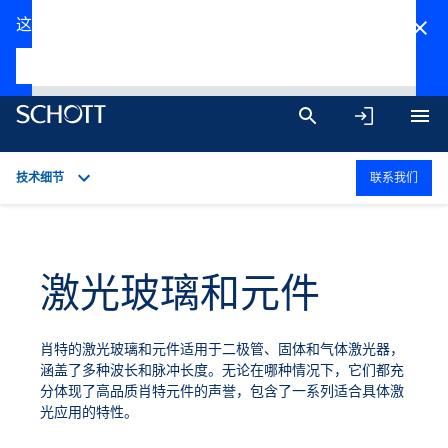
这符合您的偏好吗？请选择。
EN
ZH
LG-680
L
G-750
LG-760
技术细节
联系我们
概述
应用
激光玻璃和元件
技术细节
产品系列
肖特的激光玻璃和元件适用于二极管、固体和气体激光器，
下载
涵盖了多种波长和脉冲长度。无论在哪种情况下，它们都充
分体现了高品质肖特元件的声誉，包含了一系列适合具体激
光应用的特性。