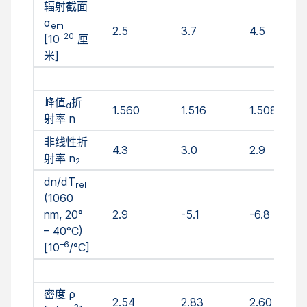
辐射截面
σ
em
2.5
3.7
4.5
–20
[10
厘
米]
峰值
折
d
1.560
1.516
1.508
射率 n
非线性折
4.3
3.0
2.9
射率 n
2
dn/dT
rel
(1060
nm, 20°
2.9
-5.1
-6.8
– 40°C)
–6
[10
/°C]
密度 ρ
2.54
2.83
2.60