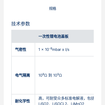
规格
技术参数
一次性锂电池盖板
-8
气密性
1 x 10
mbar x l/s
8
9
电气隔离
10
Ω 到 10
Ω
高，可耐受众多标准电解液，包括
耐化学性
LiSO2、LiSOCL2、LiMnO2