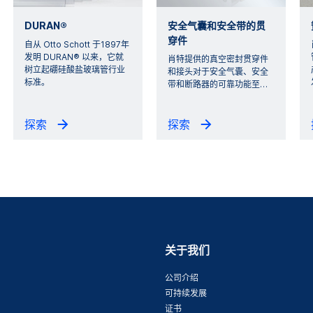
DURAN®
安全气囊和安全带的贯
穿件
自从 Otto Schott 于1897年
发明 DURAN® 以来，它就
肖特提供的真空密封贯穿件
树立起硼硅酸盐玻璃管行业
和接头对于安全气囊、安全
标准。
带和断路器的可靠功能至
…
探索
探索
关于我们
公司介绍
可持续发展
证书