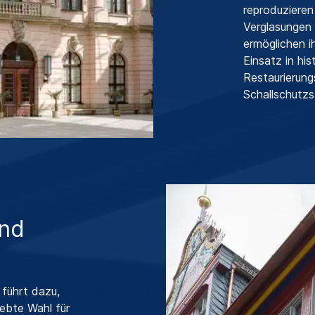
reproduzieren
Verglasungen 
ermöglichen i
Einsatz in hi
Restaurierun
Schallschutz
und
 führt dazu,
ebte Wahl für