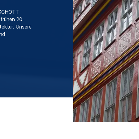
, SCHOTT
frühen 20.
ektur. Unsere
und