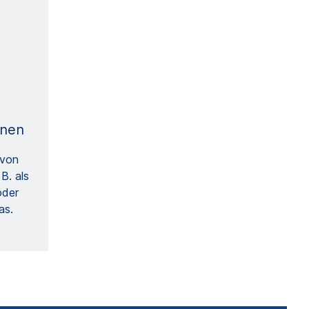
onen
 von
B. als
oder
as.