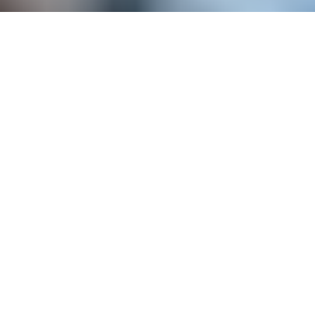
Arbeitswelten, so vielfältig wie
unsere Talente
Bei SCHOTT gibt es viele unterschiedliche Aufgaben
und Rollen. Wir unterstützen Mitarbeitende dabei, sich