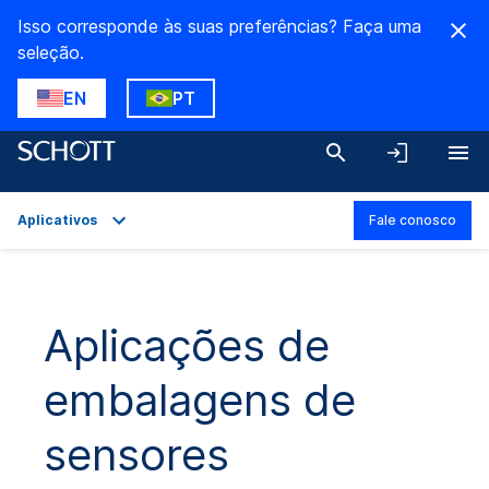
Isso corresponde às suas preferências? Faça uma
seleção.
EN
PT
Aplicativos
Fale conosco
Visão geral
Aplicativos
Aplicações de
Detalhes técnicos
embalagens de
Variantes de produto
Downloads
sensores