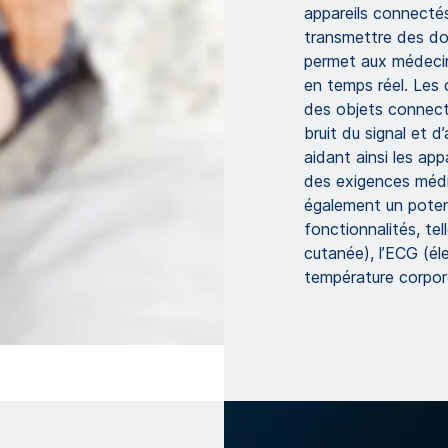
appareils connectés
transmettre des do
permet aux médecins
en temps réel. Les
des objets connect
bruit du signal et d
aidant ainsi les ap
des exigences médi
également un potent
fonctionnalités, te
cutanée), l’ECG (él
température corpore