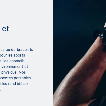
 et
res ou de bracelets
pour les sports
e, les appareils
environnement et
on physique. Nos
nnectés portables
ui les rend idéaux
.