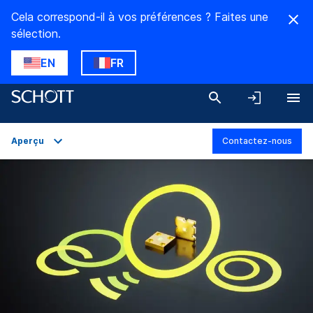
Cela correspond-il à vos préférences ? Faites une
sélection.
EN
FR
Aperçu
Contactez-nous
Aperçu
Applications
Caractéristiques techniques
Gammes de produit
Téléchargements