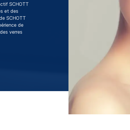
ioactif SCHOTT
és et des
re de SCHOTT
périence de
 des verres