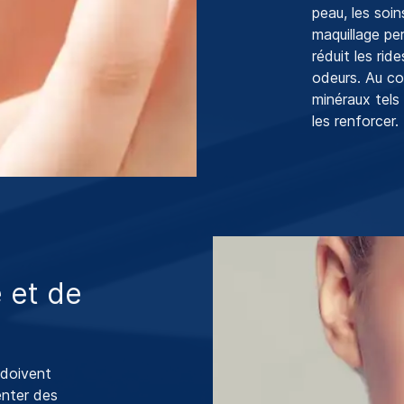
peau, les soin
maquillage pe
réduit les rid
odeurs. Au con
minéraux tels 
les renforcer.
 et de
 doivent
enter des