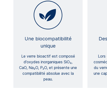
Une biocompatibilité
Des
unique
Le verre bioactif est composé
Lors 
d’oxydes inorganiques SiO₂,
cosméce
CaO, Na₂O, P₂O, et présente une
du verr
compatibilité absolue avec la
une cap
peau.