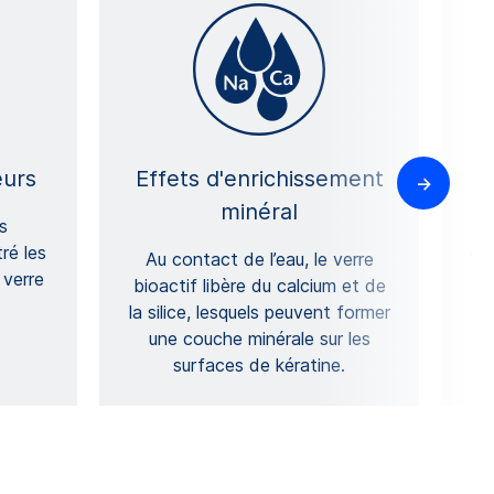
eurs
Effets d'enrichissement
minéral
s
C
ré les
opt
Au contact de l’eau, le verre
 verre
bioactif libère du calcium et de
la silice, lesquels peuvent former
une couche minérale sur les
surfaces de kératine.