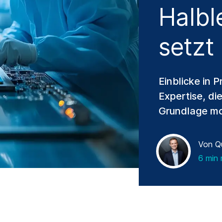
Halbl
setzt
Einblicke in 
Expertise, di
Grundlage mo
Von Q
6 min 