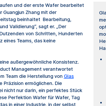
aufen und der erste Wafer bearbeitet
ür Guangjun Zhang mit der
Gla
rbeitstag beinhaltet Bearbeitung,
me
nd Validierung“, sagt er. „Der
opt
Dutzenden von Schritten, Hunderten
mo
z eines Teams, das keine
He
Hal
 eine außergewöhnliche Konsistenz.
roduct Management verantwortet
em Team die Herstellung von
Glas
e Präzision ermöglichen. Die
 nicht nur darin, ein perfektes Stück
ese Perfektion Wafer für Wafer, Tag
as in einer Industrie, in der selbst