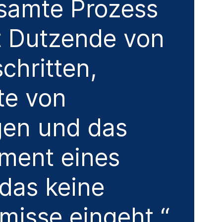
samte Prozess
t Dutzende von
chritten,
te von
gen und das
ment eines
das keine
isse eingeht.“