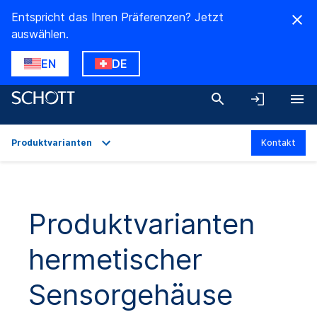
Entspricht das Ihren Präferenzen? Jetzt
auswählen.
EN
DE
Produktvarianten
Kontakt
Überblick
Anwendungen
Produktvarianten
Technische Daten
hermetischer
Produktvarianten
Downloads
Sensorgehäuse