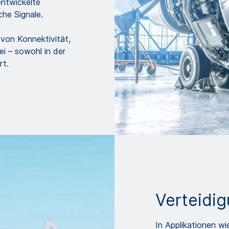
entwickelte
che Signale.
von Konnektivität,
i – sowohl in der
rt.
Verteidi
In Applikationen w