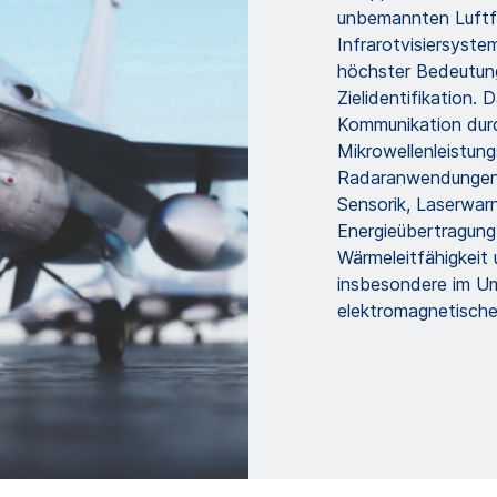
unbemannten Luftf
Infrarotvisiersyst
höchster Bedeutung
Zielidentifikation. 
Kommunikation durc
Mikrowellenleistun
Radaranwendungen.
Sensorik, Laserwa
Energieübertragung 
Wärmeleitfähigkeit
insbesondere im Um
elektromagnetische