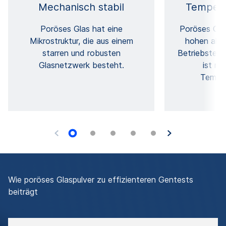
Mechanisch stabil
Tempera
Poröses Glas hat eine
Poröses Glas
Mikrostruktur, die aus einem
hohen als 
starren und robusten
Betriebstemp
Glasnetzwerk besteht.
ist re
Temper
Wie poröses Glaspulver zu effizienteren Gentests
beiträgt