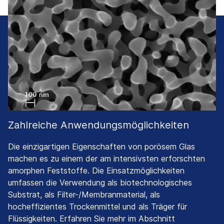
Zahlreiche Anwendungsmöglichkeiten
Die einzigartigen Eigenschaften von porösem Glas
machen es zu einem der am intensivsten erforschten
amorphen Feststoffe. Die Einsatzmöglichkeiten
umfassen die Verwendung als biotechnologisches
Substrat, als Filter-/Membranmaterial, als
hocheffizientes Trockenmittel und als Träger für
Flüssigkeiten. Erfahren Sie mehr im Abschnitt