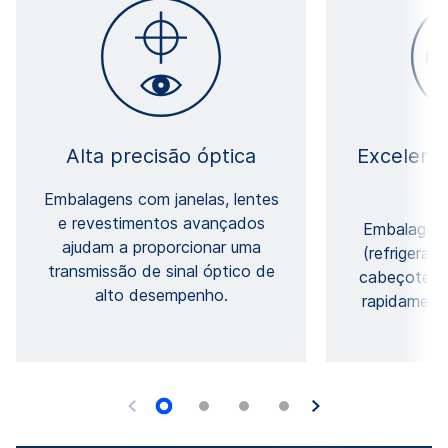
Alta precisão óptica
Excelente
Embalagens com janelas, lentes
e revestimentos avançados
Embalagen
ajudam a proporcionar uma
(refrigerad
transmissão de sinal óptico de
cabeçote d
alto desempenho.
rapidamente
p