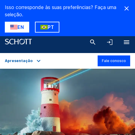
Isso corresponde às suas preferências? Faça uma
seleção.
EN
PT
Apresentação
Fale conosco
Apresentação
Aplicações
Detalhes técnicos
Variantes de produto
Downloads