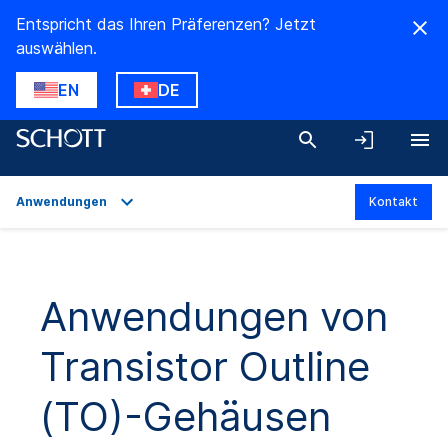
Entspricht das Ihren Präferenzen? Jetzt
auswählen.
EN
DE
Anwendungen
Kontakt
Überblick
Anwendungen
Anwendungen von
Technische Daten
Transistor Outline
Produktvarianten
Downloads
(TO)-Gehäusen