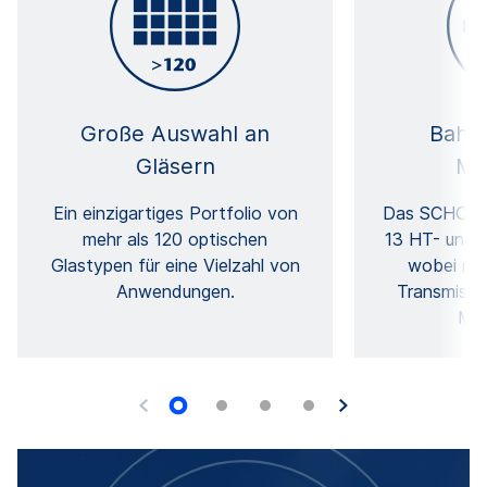
Große Auswahl an
Bahn
Gläsern
Mat
Ein einzigartiges Portfolio von
Das SCHOTT 
mehr als 120 optischen
13 HT- und H
Glastypen für eine Vielzahl von
wobei meh
Anwendungen.
Transmissi
Mar