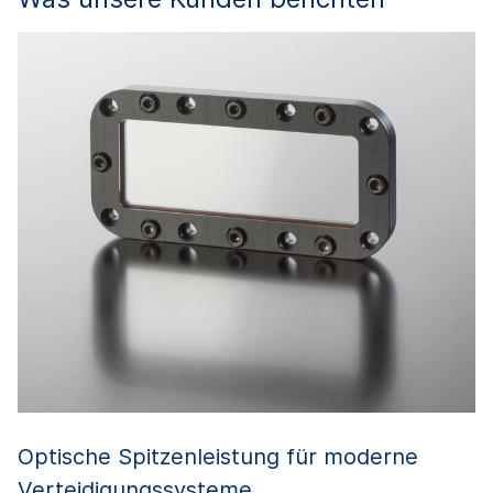
Optische Spitzenleistung für moderne
O
Verteidigungssysteme
V