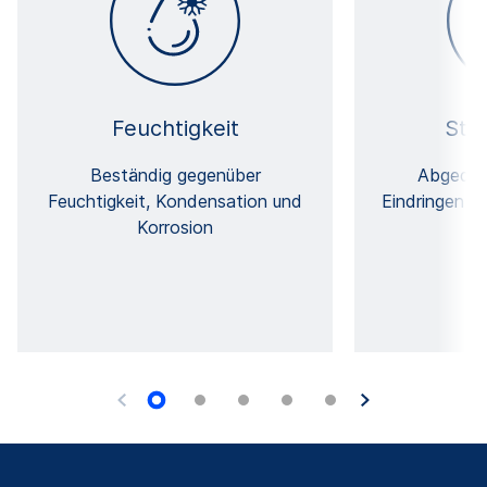
Feuchtigkeit
Sta
Beständig gegenüber
Abgedic
Feuchtigkeit, Kondensation und
Eindringen v
Korrosion
Sa