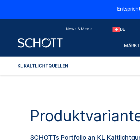
Entsprich
News & Media
DE
MÄRKT
KL KALTLICHTQUELLEN
Produktvariante
SCHOTTs Portfolio an KL Kaltlichtque