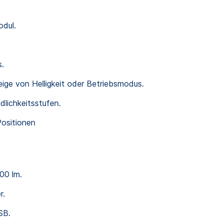
odul.
s.
eige von Helligkeit oder Betriebsmodus.
dlichkeitsstufen.
Positionen
00 lm.
r.
SB.