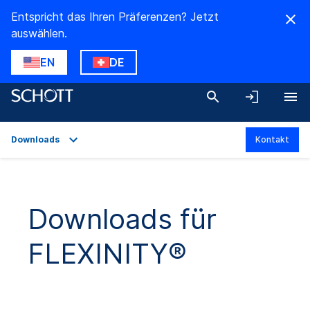
Entspricht das Ihren Präferenzen? Jetzt
auswählen.
EN
DE
Downloads
Kontakt
Überblick
Anwendungen
Downloads für
Technische Daten
FLEXINITY®
Produktvarianten
Downloads