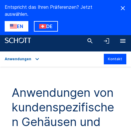
Entspricht das Ihren Präferenzen? Jetzt
auswählen.
EN
DE
Anwendungen
Kontakt
Überblick
Anwendungen
Anwendungen von
Technische Daten
kundenspezifische
Produktvarianten
Downloads
n Gehäusen und