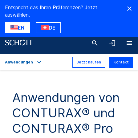
Entspricht das Ihren Präferenzen? Jetzt
auswählen.
EN
DE
Anwendungen
Jetzt kaufen
Kontakt
Überblick
Anwendungen
Anwendungen von
Technische Daten
CONTURAX® und
Downloads
CONTURAX® Pro