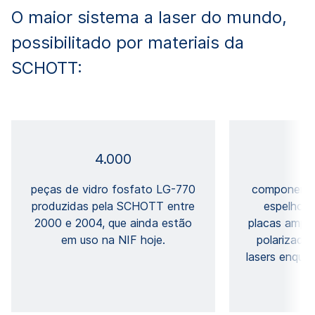
O maior sistema a laser do mundo,
possibilitado por materiais da
SCHOTT:
4.000
peças de vidro fosfato LG-770
componentes
produzidas pela SCHOTT entre
espelhos,
2000 e 2004, que ainda estão
placas ampli
em uso na NIF hoje.
polarizado
lasers enqua