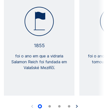
1855
foi o ano em que a vidraria
foi o ano e
Salamon Reich foi fundada em
tornou m
Valašské Meziříčí.
S