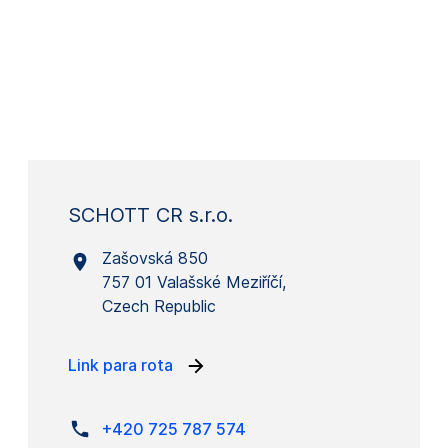
SCHOTT CR s.r.o.
Zašovská 850
757 01 Valašské Meziříčí,
Czech Republic
Link para rota
+420 725 787 574