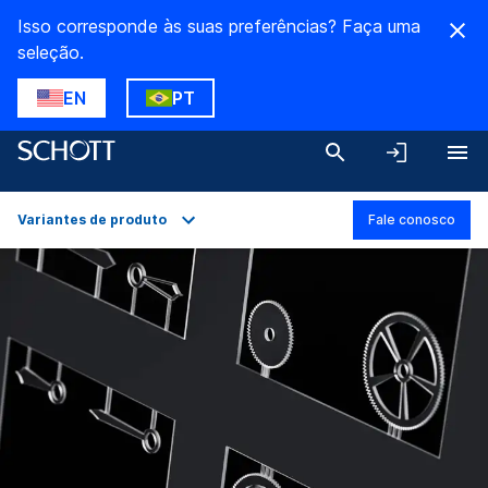
Isso corresponde às suas preferências? Faça uma
seleção.
EN
PT
Variantes de produto
Fale conosco
Apresentação
Aplicações
Detalhes técnicos
Variantes de produto
Downloads