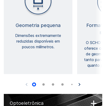
Geometria pequena
Formatos
su
Dimensões extremamente
reduzidas disponíveis em
O SCHOTT 
poucos milímetros.
oferece o m
de geometri
tanto para 
quanto par
Optoeletrônica