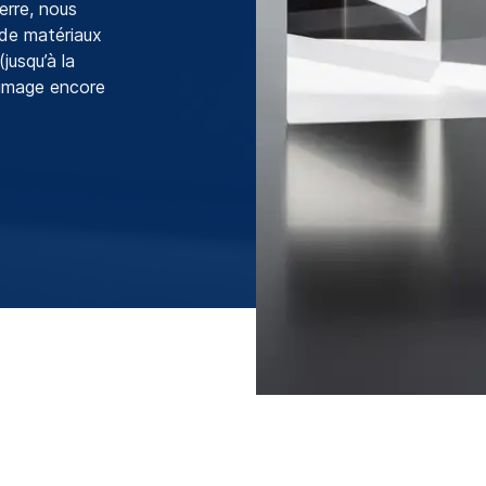
erre, nous
 de matériaux
usqu’à la
d’image encore