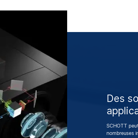
Des so
applic
SCHOTT peut 
nombreuses in