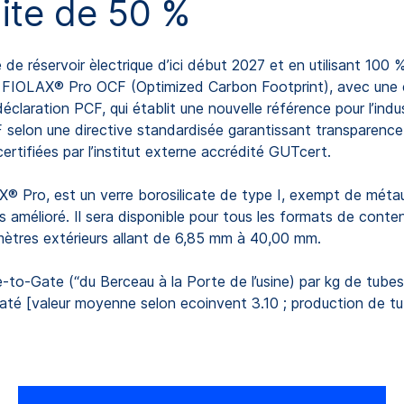
ite de 50 %
e réservoir èlectrique d’ici début 2027 et en utilisant 100 
s FIOLAX® Pro OCF (Optimized Carbon Footprint), avec une e
aration PCF, qui établit une nouvelle référence pour l’indust
elon une directive standardisée garantissant transparence et 
ertifiées par l’institut externe accrédité GUTcert.
X® Pro, est un verre borosilicate de type I, exempt de métau
 amélioré. Il sera disponible pour tous les formats de contena
mètres extérieurs allant de 6,85 mm à 40,00 mm.
-to-Gate (“du Berceau à la Porte de l’usine) par kg de tubes
té [valeur moyenne selon ecoinvent 3.10 ; production de tub