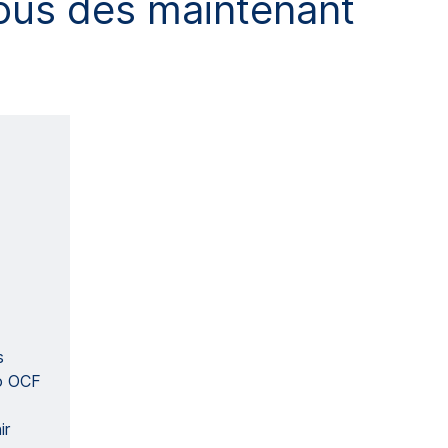
nous dès maintenant
s
o OCF
ir