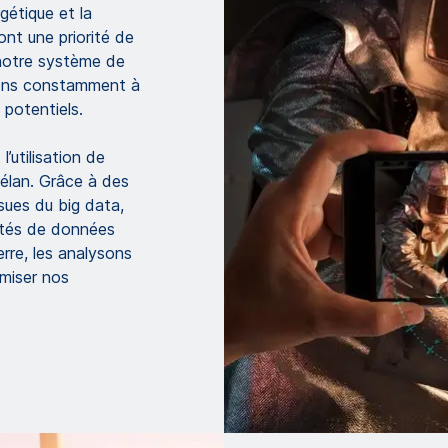
gétique et la
nt une priorité de
 notre système de
llons constamment à
é potentiels.
’utilisation de
l élan. Grâce à des
sues du big data,
ités de données
rre, les analysons
imiser nos