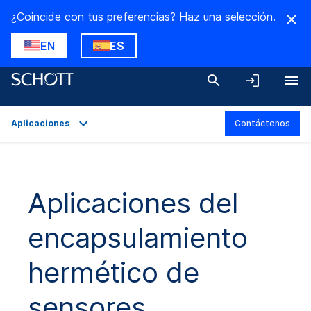
¿Coincide con tus preferencias? Haz una selección.
EN
ES
Aplicaciones
Contáctenos
Visión general
Aplicaciones
Aplicaciones del
Técnicas
encapsulamiento
Variantes del producto
Descargas
hermético de
sensores