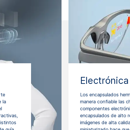
Electrónica
rte
Los encapsulados her
 la
manera confiable las c
l
componentes electróni
ractivas,
encapsulados de alto 
istintos
imágenes de alta calid
de guía
miniaturizado hace que