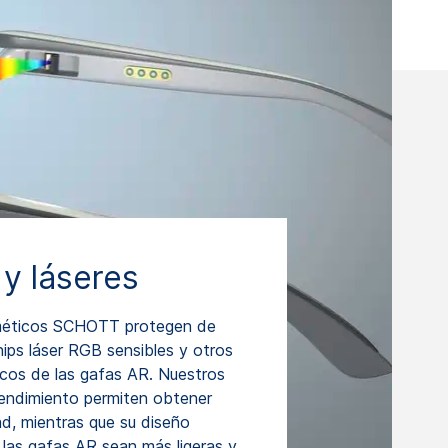
 y láseres
méticos SCHOTT protegen de
hips láser RGB sensibles y otros
cos de las gafas AR. Nuestros
rendimiento permiten obtener
ad, mientras que su diseño
 las gafas AR sean más ligeras y