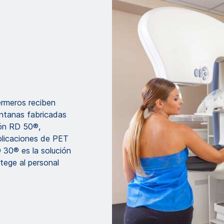
ermeros reciben
entanas fabricadas
ión RD 50®,
plicaciones de PET
 30® es la solución
tege al personal