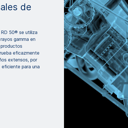
iales de
n RD 50® se utiliza
 y rayos gamma en
o productos
prueba eficazmente
años extensos, por
 eficiente para una