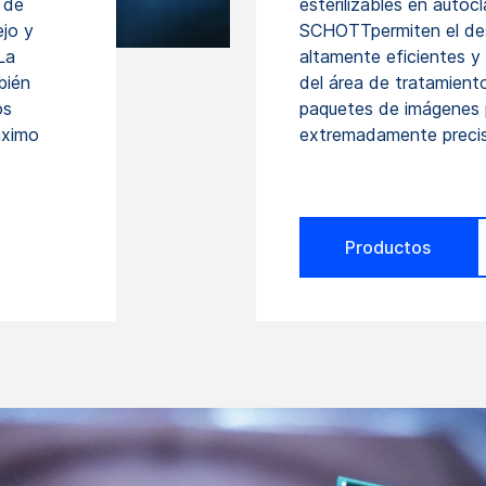
 de
esterilizables en autocl
ejo y
SCHOTTpermiten el desa
 La
altamente eficientes y 
bién
del área de tratamient
os
paquetes de imágenes 
áximo
extremadamente preciso
Productos