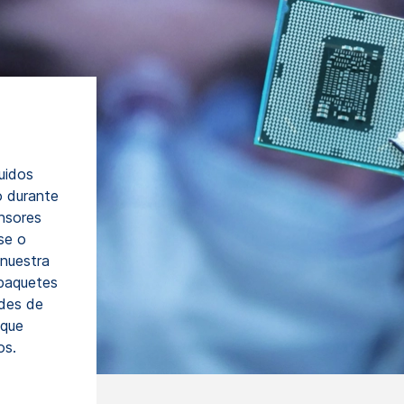
uidos
o durante
ensores
se o
 nuestra
 paquetes
des de
 que
os.