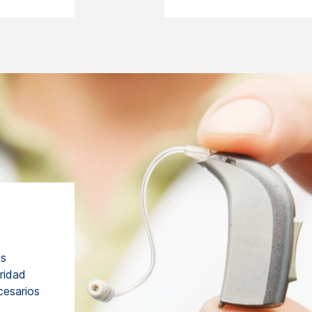
os
uridad
cesarios