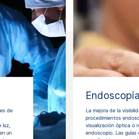
Endoscopi
tes de
La mejora de la visibil
procedimientos endosc
 luz,
visualización óptica o
en un
endoscopio. Las guías d