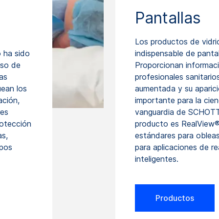
Pantallas
Los productos de vidr
o ha sido
indispensable de panta
uso de
Proporcionan informaci
ras
profesionales sanitario
uean los
aumentada y su aparic
ación,
importante para la cie
res
vanguardia de SCHOTT 
rotección
producto es RealView®
as,
estándares para obleas
ipos
para aplicaciones de 
inteligentes.
Productos