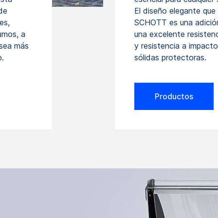
de
El diseño elegante q
es,
SCHOTT es una adición 
umos, a
una excelente resistenc
 sea más
y resistencia a impact
o.
sólidas protectoras.
Productos