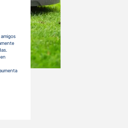
s amigos
camente
das.
 en
 aumenta