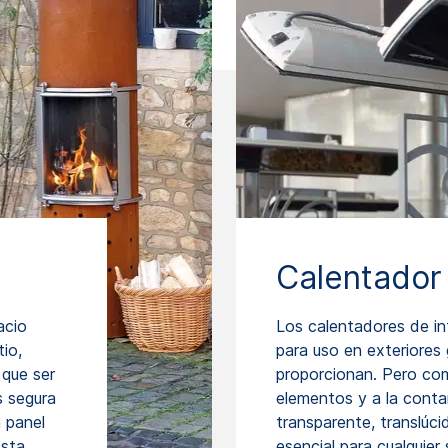
Calentador 
acio
Los calentadores de in
io,
para uso en exteriores 
 que ser
proporcionan. Pero co
s segura
elementos y a la conta
n panel
transparente, translúc
Esta
esencial para cualquier