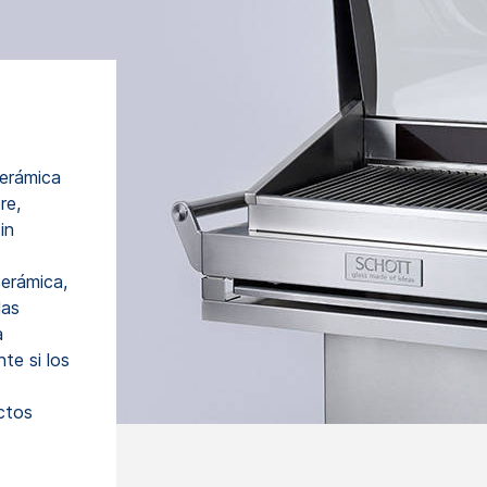
cerámica
re,
in
cerámica,
las
a
te si los
ctos