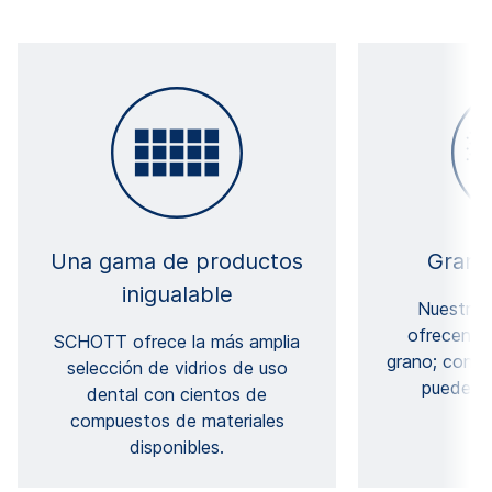
Una gama de productos
Granos
inigualable
Nuestras
ofrecen v
SCHOTT ofrece la más amplia
grano; con
selección de vidrios de uso
pueden l
dental con cientos de
compuestos de materiales
disponibles.