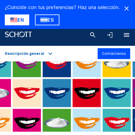
¿Coincide con tus preferencias? Haz una selección.
EN
ES
Descripción general
Contáctenos
Descripción general
Aplicaciones
Datos técnicos
Variantes del producto
Descargas