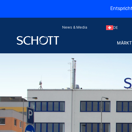
Entsprich
News & Media
DE
MÄRKT