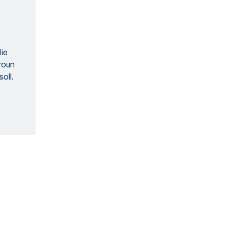
ie
roun
oll.