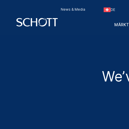
News & Media
DE
MÄRKT
We’v