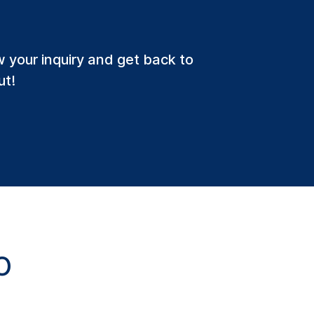
w your inquiry and get back to
ut!
o