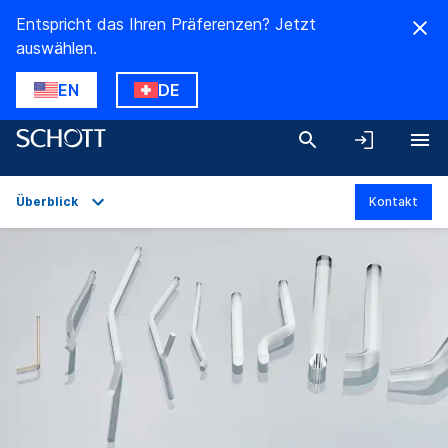
Entspricht das Ihren Präferenzen? Jetzt
auswählen.
EN
DE
Überblick
Kontakt
Überblick
Anwendungen
Technische Daten
Produktvarianten
Downloads