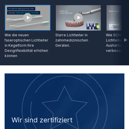
Wie die neuen
Starre Lichtleiter in
Wie SCHOTTs 
faseroptischen Lichtleiter
zahnmedizinischen
Lichtleiter d
in Kegelform Ihre
Geräten.
Aushärtungs
Designflexibilität erhöhen
verbessern.
können
Wir sind zertifiziert