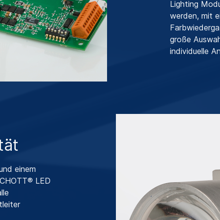
Lighting Mod
werden, mit e
Farbwiedergab
große Auswahl
individuelle 
tät
und einem
s SCHOTT® LED
lle
leiter