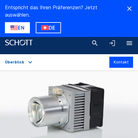
Entspricht das Ihren Präferenzen? Jetzt
auswählen.
EN
DE
Überblick
Kontakt
Überblick
Anwendungen
Technische Daten
Downloads