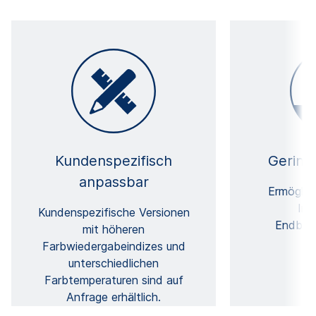
Kundenspezifisch
Geringe
anpassbar
Ermöglic
Int
Kundenspezifische Versionen
Endben
mit höheren
Farbwiedergabeindizes und
unterschiedlichen
Farbtemperaturen sind auf
Anfrage erhältlich.